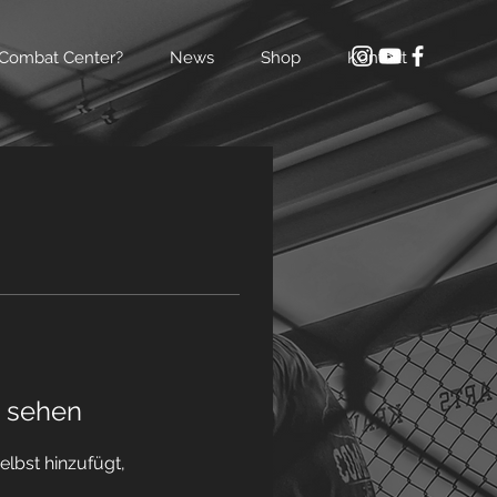
Combat Center?
News
Shop
Kontakt
u sehen
elbst hinzufügt,