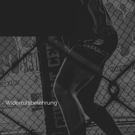
g
-
Widerrufsbelehrung