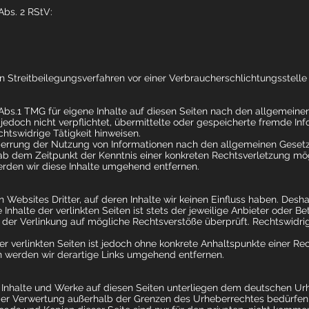
Abs. 2 RStV:
, an Streitbeilegungsverfahren vor einer Verbraucherschlichtungsstell
Abs.1 TMG für eigene Inhalte auf diesen Seiten nach den allgemeine
 jedoch nicht verpflichtet, übermittelte oder gespeicherte fremde I
htswidrige Tätigkeit hinweisen.
errung der Nutzung von Informationen nach den allgemeinen Gesetze
t ab dem Zeitpunkt der Kenntnis einer konkreten Rechtsverletzung m
rden wir diese Inhalte umgehend entfernen.
 Websites Dritter, auf deren Inhalte wir keinen Einfluss haben. Desha
Inhalte der verlinkten Seiten ist stets der jeweilige Anbieter oder Bet
 der Verlinkung auf mögliche Rechtsverstöße überprüft. Rechtswidri
er verlinkten Seiten ist jedoch ohne konkrete Anhaltspunkte einer Re
 werden wir derartige Links umgehend entfernen.
n Inhalte und Werke auf diesen Seiten unterliegen dem deutschen Urhe
 der Verwertung außerhalb der Grenzen des Urheberrechtes bedürfen