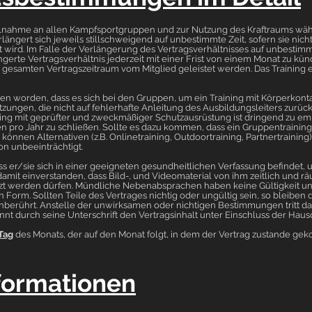
Teilnahme an allen Kampfsportgruppen und zur Nutzung des Kraftraums wäh
längert sich jeweils stillschweigend auf unbestimmte Zeit, sofern sie nich
t wird. Im Falle der Verlängerung des Vertragsverhältnisses auf unbestimm
gerte Vertragsverhältnis jederzeit mit einer Frist von einem Monat zu kün
 gesamten Vertragszeitraum vom Mitglied geleistet werden. Das Training 
sen worden, dass es sich bei den Gruppen, um ein Training mit Körperkonta
zungen, die nicht auf fehlerhafte Anleitung des Ausbildungsleiters zurück
ng mit geprüfter und zweckmäßiger Schutzausrüstung ist dringend zu e
en pro Jahr zu schließen. Sollte es dazu kommen, dass ein Gruppentrainin
 können Alternativen (z.B. Onlinetraining, Outdoortraining, Partnertrainin
on unbeeinträchtigt.
dass er/sie sich in einer geeigneten gesundheitlichen Verfassung befindet, 
 damit einverstanden, dass Bild-, und Videomaterial von ihm zeitlich und 
t werden dürfen. Mündliche Nebenabsprachen haben keine Gültigkeit u
n Form. Sollten Teile des Vertrages nichtig oder ungültig sein, so bleiben d
erührt. Anstelle der unwirksamen oder nichtigen Bestimmungen tritt d
nnt durch seine Unterschrift den Vertragsinhalt unter Einschluss der Hau
 Tag
des Monats, der auf den Monat folgt, in dem der Vertrag zustande gek
formationen