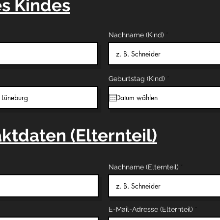
s Kindes
Nachname (Kind)
r
Geburtstag (Kind)
*
e
q
u
i
r
e
d
ktdaten (Elternteil)
Nachname (Elternteil)
E-Mail-Adresse (Elternteil)