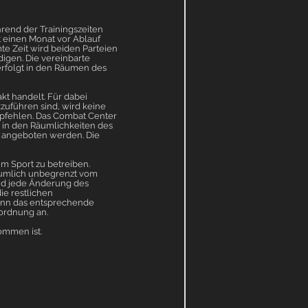
rend der Trainingszeiten
t einen Monat vor Ablauf
te Zeit wird beiden Parteien
digen. Die vereinbarte
erfolgt in den Räumen des
kt handelt. Für dabei
zuführen sind, wird keine
mpfehlen. Das Combat Center
g in den Räumlichkeiten des
g) angeboten werden. Die
um Sport zu betreiben.
räumlich unbegrenzt vom
nd jede Änderung des
ie restlichen
ann das entsprechende
sordnung an.
ommen ist.