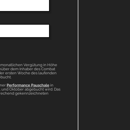
er monatlichen Vergütung in Höhe
genüber dem Inhaber des Combat
 der ersten Woche des laufenden
bucht.
iner
Performance Pauschale
in
il und Oktober abgebucht wird. Das
sprechend gekennzeichneten