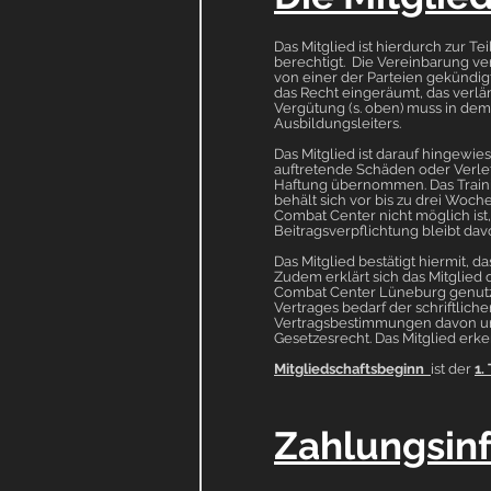
Das Mitglied ist hierdurch zur 
berechtigt. Die Vereinbarung ver
von einer der Parteien gekündig
das Recht eingeräumt, das verlän
Vergütung (s. oben) muss in dem
Ausbildungsleiters.
Das Mitglied ist darauf hingewie
auftretende Schäden oder Verlet
Haftung übernommen. Das Traini
behält sich vor bis zu drei Woch
Combat Center nicht möglich ist,
Beitragsverpflichtung bleibt dav
Das Mitglied bestätigt hiermit, 
Zudem erklärt sich das Mitglied
Combat Center Lüneburg genutz
Vertrages bedarf der schriftliche
Vertragsbestimmungen davon unb
Gesetzesrecht. Das Mitglied erke
Mitgliedschaftsbeginn
ist der
1.
Zahlungsin